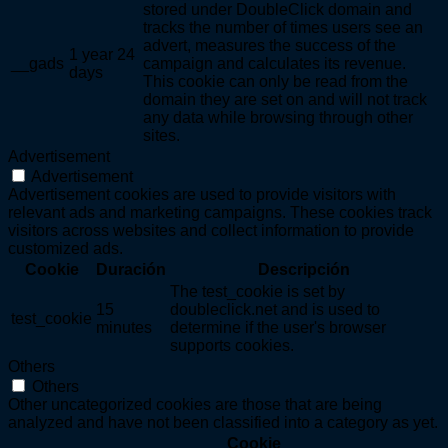
stored under DoubleClick domain and
tracks the number of times users see an
advert, measures the success of the
1 year 24
__gads
campaign and calculates its revenue.
days
This cookie can only be read from the
domain they are set on and will not track
any data while browsing through other
sites.
Advertisement
Advertisement
Advertisement cookies are used to provide visitors with
relevant ads and marketing campaigns. These cookies track
visitors across websites and collect information to provide
customized ads.
Cookie
Duración
Descripción
The test_cookie is set by
15
doubleclick.net and is used to
test_cookie
minutes
determine if the user's browser
supports cookies.
Others
Others
Other uncategorized cookies are those that are being
analyzed and have not been classified into a category as yet.
Cookie