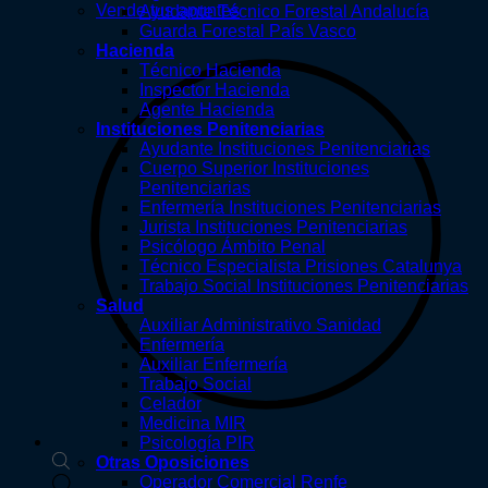
Vende tus apuntes
Ayudante Técnico Forestal Andalucía
Guarda Forestal País Vasco
Hacienda
Técnico Hacienda
Inspector Hacienda
Agente Hacienda
Instituciones Penitenciarias
Ayudante Instituciones Penitenciarias
Cuerpo Superior Instituciones
Penitenciarias
Enfermería Instituciones Penitenciarias
Jurista Instituciones Penitenciarias
Psicólogo Ámbito Penal
Técnico Especialista Prisiones Catalunya
Trabajo Social Instituciones Penitenciarias
Salud
Auxiliar Administrativo Sanidad
Enfermería
Auxiliar Enfermería
Trabajo Social
Celador
Medicina MIR
Psicología PIR
Otras Oposiciones
Búsqueda
Operador Comercial Renfe