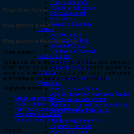
Tropa y Marinería
Suboficial del Ejército
Read More button
Policía Nacional
Policía Local
Mossos d'Esquadra
Blog post in A Grid
Justicia
Auxilio Judicial
Secretario Judicial
Blog post in A Masonery Grid
Gestión Procesal
Tramitación Procesal
Sobre nosotros
Unión Europea
Administrador de la UE
Opoapuntes es tu plataforma de confianza para comprar y
Asistente de la UE
vender todos los documentos necesarios para superar una
Aduanas
oposición. Te deseamos mucha suerte, ¡seguramente pronto
Agente Vigilancia Aduanera
te conviertas en un opositor vendedor con plaza!
Forestales
Páginas de interés
Agente Forestal Madrid
Agente Protección Naturaleza Aragón
Vende tus apuntes
Agents Rurals Generalitat
Política de privacidad
Ayudante Técnico Forestal Andalucía
Términos y condiciones de uso
Guarda Forestal País Vasco
Preguntas Frecuentes
Hacienda
Cómo subir documentos con variaciones
Técnico Hacienda
Inspector Hacienda
Contacto
Agente Hacienda