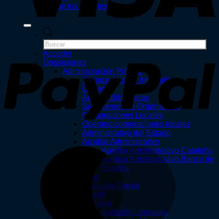
Vende tus apuntes
Búsqueda
de
P
productos
Acceder
Oposiciones
Administración Pública
Técnico Auxiliar Informática
Correos
Auxiliar Bibliotecas
Subalternos de Ordenanzas
Corporaciones Locales
Operario corporaciones locales
Administrativo del Estado
Auxiliar Administrativo
M
Auxiliar Administrativo Cataluña
Auxiliar Administrativo Banco de
España
Educación
Educador Social
Infantil
Primaria
Audición Lenguaje