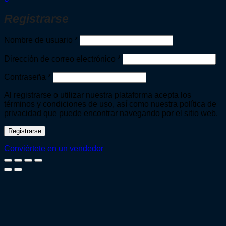
Registrarse
Obligatorio
Nombre de usuario
*
Obligatorio
Dirección de correo electrónico
*
Obligatorio
Contraseña
*
Al registrarse o utilizar nuestra plataforma acepta los
términos y condiciones de uso, así como nuestra política de
privacidad que puede encontrar navegando por el sitio web.
Registrarse
Conviértete en un vendedor