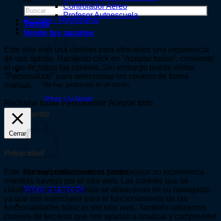
de
Controlador Aéreo
productos
Profesor Autoescuela
Acceder / Registrarse
Tienda
Vende tus apuntes
Este sitio web usa cookies para ofrecerles una experiencia
de uso óptima. Haciendo click en "Aceptar todas", consiente
el uso de todas las cookies. Sin embargo puede visitar
"Personalizar" para seleccionar las cookies de forma
No hay productos en el carrito.
manual.
Volver a la tienda
Rechazar todas
Personalizar
Aceptar todo
Carrito
Cerrar
Privacidad
No hay productos en el carrito.
Este sitio web utiliza cookies para mejorar su experiencia
mientras navega por el sitio web. Las cookies que se
Volver a la tienda
clasifican como necesarias se almacenan en su navegador,
ya que son esenciales para el funcionamiento de las
funcionalidades básicas del sitio web. También utilizamos
cookies de terceros que nos ayudan a analizar y comprender