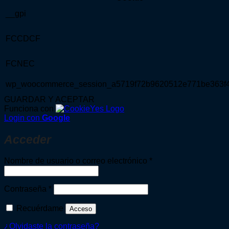
__gpi
FCCDCF
FCNEC
wp_woocommerce_session_a5719f72b9620512e771be363f
GUARDAR Y ACEPTAR
Funciona con
Login con
Google
Acceder
Obligatorio
Nombre de usuario o correo electrónico
*
Obligatorio
Contraseña
*
Recuérdame
Acceso
¿Olvidaste la contraseña?