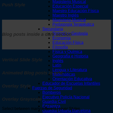
Magisterio Musical
Push Style
Educación Especial
Maestro Educación Física
Maestro Inglés
Magisterio Musical
Pedagogía Terapéutica
Secundaria
Biología y Geología
Blog posts inside a dark section
Economía
Educación Física
Filosofía
Física y Química
Geografía e Historia
Vertical Slide Style
Inglés
Latín
Lengua y Literatura
Animated Blog posts in grid
Matemáticas
Orientación Educativa
Educador de Escuelas Infantiles
Overlay Style
Fuerzas de Seguridad
Bomberos
Ejecutivo Policía Nacional
Overlay Grayscale
Guardia Civil
Ertzaintza
Select between many different Hover Styles
Guardia Urbana Barcelona