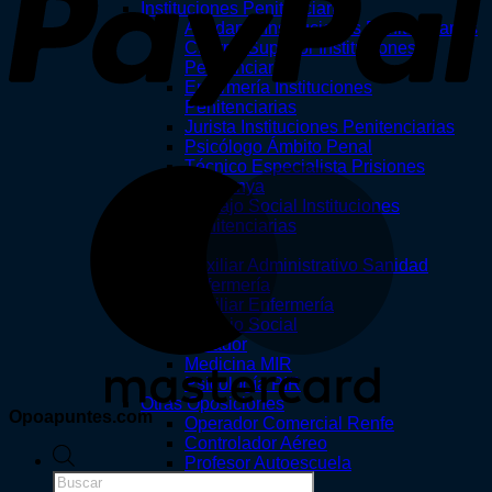
Instituciones Penitenciarias
Ayudante Instituciones Penitenciarias
Cuerpo Superior Instituciones
Penitenciarias
Enfermería Instituciones
Penitenciarias
Jurista Instituciones Penitenciarias
Psicólogo Ámbito Penal
Técnico Especialista Prisiones
M
Catalunya
Trabajo Social Instituciones
Penitenciarias
Salud
Auxiliar Administrativo Sanidad
Enfermería
Auxiliar Enfermería
Trabajo Social
Celador
Medicina MIR
Psicología PIR
Otras Oposiciones
Opoapuntes.com
Operador Comercial Renfe
Controlador Aéreo
Búsqueda
Profesor Autoescuela
de
Tienda