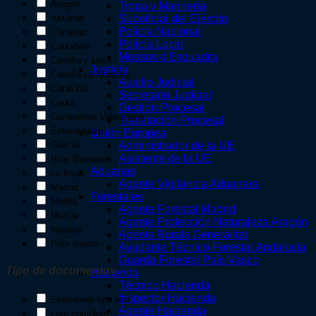
Aragón
Tropa y Marinería
Asturias
Suboficial del Ejército
Policía Nacional
Canarias
Policía Local
Cantabria
Mossos d'Esquadra
Castilla y León
Justicia
Castilla-La Mancha
Auxilio Judicial
Cataluña
Secretario Judicial
Ceuta
Gestión Procesal
Comunidad Valenciana
Tramitación Procesal
Extremadura
Unión Europea
Galicia
Administrador de la UE
Asistente de la UE
Islas Baleares
Aduanas
La Rioja
Agente Vigilancia Aduanera
Madrid
Forestales
Melilla
Agente Forestal Madrid
Murcia
Agente Protección Naturaleza Aragón
Navarra
Agents Rurals Generalitat
País Vasco
Ayudante Técnico Forestal Andalucía
Guarda Forestal País Vasco
Tipo de documentos
Hacienda
Técnico Hacienda
Inspector Hacienda
Exámenes tipo test
Agente Hacienda
Lote completo