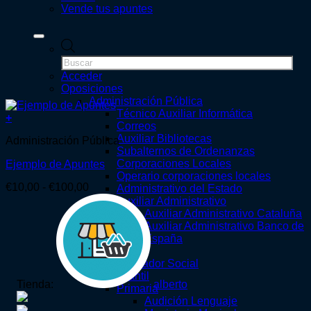
Vende tus apuntes
Búsqueda
de
productos
Acceder
Oposiciones
Administración Pública
Técnico Auxiliar Informática
+
Correos
Este
Auxiliar Bibliotecas
Administración Pública
producto
Subalternos de Ordenanzas
tiene
Corporaciones Locales
Ejemplo de Apuntes
múltiples
Operario corporaciones locales
variantes.
Rango
€
10,00
-
€
100,00
Administrativo del Estado
Las
de
Auxiliar Administrativo
opciones
precios:
Auxiliar Administrativo Cataluña
se
desde
Auxiliar Administrativo Banco de
pueden
€10,00
España
elegir
hasta
Educación
en
€100,00
Educador Social
la
Infantil
página
Tienda:
alberto
Primaria
de
Audición Lenguaje
producto