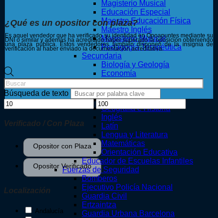
Magisterio Musical
Educación Especial
Maestro Educación Física
¿Qué es un opositor con plaza?
Maestro Inglés
Es aquel vendedor que ha verificado su identidad en Opoapuntes mediante su
Magisterio Musical
DNI o similar y además ha acreditado haber superado la oposición obteniendo
una plaza pública. Estos vendedores también disponen de la insignia de
Pedagogía Terapéutica
verificación al haber enviado la documentación acreditativa.
Secundaria
Biología y Geología
Búsqueda
Economía
de
Educación Física
productos
Filosofía
Búsqueda de texto
Física y Química
Geografía e Historia
Inglés
Verificado / Con Plaza
Latín
Lengua y Literatura
Matemáticas
Opositor con Plaza
Orientación Educativa
Opositor con Plaza
Educador de Escuelas Infantiles
Opositor Verificado
Fuerzas de Seguridad
Bomberos
Opositor Verificado
Ejecutivo Policía Nacional
Localización
Guardia Civil
Ertzaintza
Andalucía
Guardia Urbana Barcelona