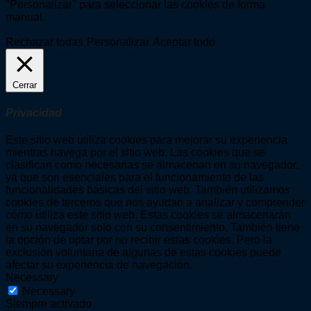
"Personalizar" para seleccionar las cookies de forma
manual.
Rechazar todas
Personalizar
Aceptar todo
Cerrar
Privacidad
Este sitio web utiliza cookies para mejorar su experiencia
mientras navega por el sitio web. Las cookies que se
clasifican como necesarias se almacenan en su navegador,
ya que son esenciales para el funcionamiento de las
funcionalidades básicas del sitio web. También utilizamos
cookies de terceros que nos ayudan a analizar y comprender
cómo utiliza este sitio web. Estas cookies se almacenarán
en su navegador solo con su consentimiento. También tiene
la opción de optar por no recibir estas cookies. Pero la
exclusión voluntaria de algunas de estas cookies puede
afectar su experiencia de navegación.
Necessary
Necessary
Siempre activado