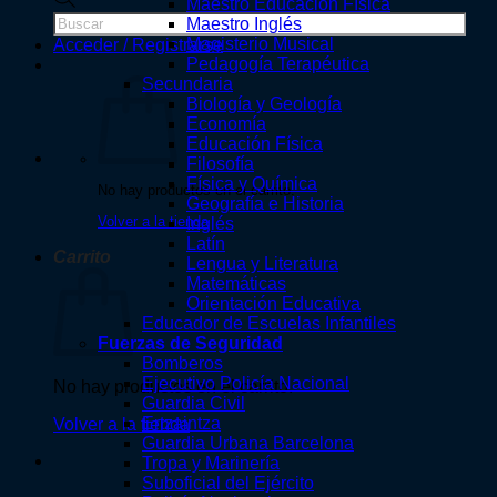
Maestro Educación Física
de
Maestro Inglés
productos
Magisterio Musical
Acceder / Registrarse
Pedagogía Terapéutica
Secundaria
Biología y Geología
Economía
Educación Física
Filosofía
Física y Química
No hay productos en el carrito.
Geografía e Historia
Volver a la tienda
Inglés
Latín
Carrito
Lengua y Literatura
Matemáticas
Orientación Educativa
Educador de Escuelas Infantiles
Fuerzas de Seguridad
Bomberos
Ejecutivo Policía Nacional
No hay productos en el carrito.
Guardia Civil
Ertzaintza
Volver a la tienda
Guardia Urbana Barcelona
Tropa y Marinería
Suboficial del Ejército