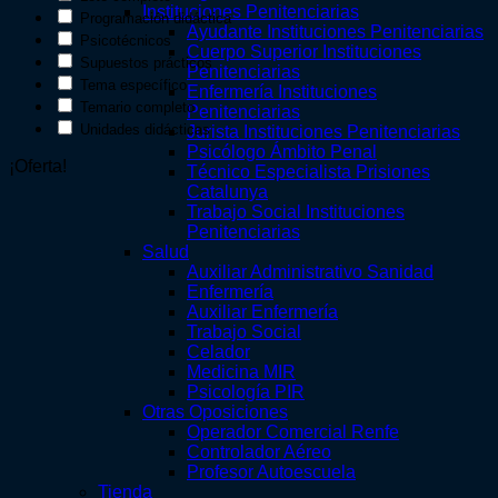
Instituciones Penitenciarias
Programación didáctica
Ayudante Instituciones Penitenciarias
Psicotécnicos
Cuerpo Superior Instituciones
Supuestos prácticos
Penitenciarias
Tema específico
Enfermería Instituciones
Temario completo
Penitenciarias
Unidades didácticas
Jurista Instituciones Penitenciarias
Psicólogo Ámbito Penal
¡Oferta!
Técnico Especialista Prisiones
Catalunya
Trabajo Social Instituciones
Penitenciarias
Salud
Auxiliar Administrativo Sanidad
Enfermería
Auxiliar Enfermería
Trabajo Social
Celador
Medicina MIR
Psicología PIR
Otras Oposiciones
Operador Comercial Renfe
Controlador Aéreo
Profesor Autoescuela
Tienda