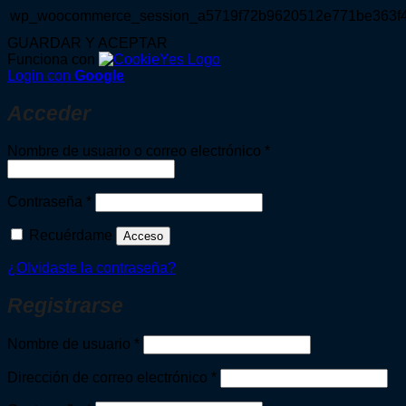
wp_woocommerce_session_a5719f72b9620512e771be363f
GUARDAR Y ACEPTAR
Funciona con
Login con
Google
Acceder
Obligatorio
Nombre de usuario o correo electrónico
*
Obligatorio
Contraseña
*
Recuérdame
Acceso
¿Olvidaste la contraseña?
Registrarse
Obligatorio
Nombre de usuario
*
Obligatorio
Dirección de correo electrónico
*