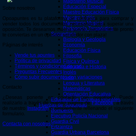
Magisterio Musical
Educación Especial
Sobre nosotros
Maestro Educación Física
Maestro Inglés
Opoapuntes es tu plataforma de confianza para comprar y
Magisterio Musical
vender todos los documentos necesarios para superar una
Pedagogía Terapéutica
oposición. Te deseamos mucha suerte, ¡seguramente pronto
Secundaria
te conviertas en un opositor vendedor con plaza!
Biología y Geología
Economía
Páginas de interés
Educación Física
Vende tus apuntes
Filosofía
Política de privacidad
Física y Química
Términos y condiciones de uso
Geografía e Historia
Preguntas Frecuentes
Inglés
Cómo subir documentos con variaciones
Latín
Lengua y Literatura
Contacto
Matemáticas
Orientación Educativa
¿Deseas ponerte en contacto con nosotros? Puede
Educador de Escuelas Infantiles
realizarlo a través de nuestra página de
Facebook
, a través
Fuerzas de Seguridad
de nuestro
Instagram
o simplemente rellenando el siguiente
Bomberos
formulario.
Ejecutivo Policía Nacional
Guardia Civil
Contacta con nosotros
Ertzaintza
Guardia Urbana Barcelona