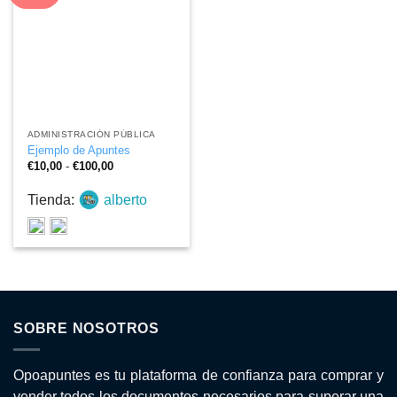
ADMINISTRACIÓN PÚBLICA
Ejemplo de Apuntes
Rango
€
10,00
-
€
100,00
de
precios:
Tienda:
alberto
desde
€10,00
hasta
€100,00
SOBRE NOSOTROS
Opoapuntes es tu plataforma de confianza para comprar y
vender todos los documentos necesarios para superar una