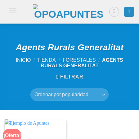
Saltar
al
contenido
Agents Rurals Generalitat
INICIO
/
TIENDA
/
FORESTALES
/
AGENTS
RURALS GENERALITAT
FILTRAR
¡Oferta!