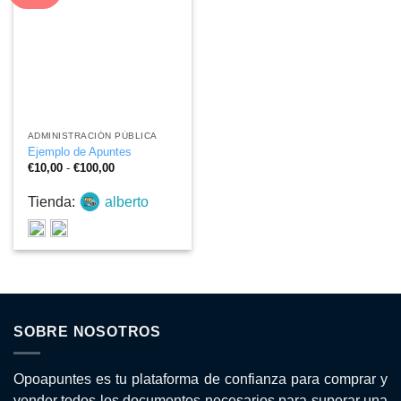
ADMINISTRACIÓN PÚBLICA
Ejemplo de Apuntes
Rango
€
10,00
-
€
100,00
de
precios:
Tienda:
alberto
desde
€10,00
hasta
€100,00
SOBRE NOSOTROS
Opoapuntes es tu plataforma de confianza para comprar y
vender todos los documentos necesarios para superar una