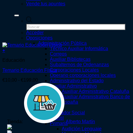
Vende tus apuntes
Búsqueda
de
productos
Acceder
Oposiciones
Administración Pública
Técnico Auxiliar Informática
+
Correos
Este
Auxiliar Bibliotecas
Educación
producto
Subalternos de Ordenanzas
tiene
Corporaciones Locales
Temario Educación Física
múltiples
Operario corporaciones locales
variantes.
Rango
€
10,00
-
€
199,00
Administrativo del Estado
Las
de
Auxiliar Administrativo
opciones
precios:
Auxiliar Administrativo Cataluña
se
desde
Auxiliar Administrativo Banco de
pueden
€10,00
España
elegir
hasta
Educación
en
€199,00
Educador Social
la
Infantil
página
Tienda:
Alberto Martín
Primaria
de
Audición Lenguaje
producto