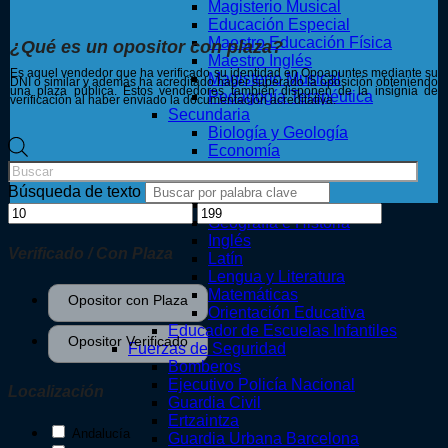
Magisterio Musical
Educación Especial
Maestro Educación Física
¿Qué es un opositor con plaza?
Maestro Inglés
Es aquel vendedor que ha verificado su identidad en Opoapuntes mediante su
Magisterio Musical
DNI o similar y además ha acreditado haber superado la oposición obteniendo
una plaza pública. Estos vendedores también disponen de la insignia de
Pedagogía Terapéutica
verificación al haber enviado la documentación acreditativa.
Secundaria
Biología y Geología
Búsqueda
Economía
de
Educación Física
productos
Filosofía
Búsqueda de texto
Física y Química
Geografía e Historia
Inglés
Verificado / Con Plaza
Latín
Lengua y Literatura
Matemáticas
Opositor con Plaza
Orientación Educativa
Opositor con Plaza
Educador de Escuelas Infantiles
Opositor Verificado
Fuerzas de Seguridad
Bomberos
Opositor Verificado
Ejecutivo Policía Nacional
Localización
Guardia Civil
Ertzaintza
Andalucía
Guardia Urbana Barcelona