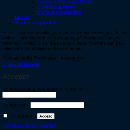
Operador Comercial Renfe
Controlador Aéreo
Profesor Autoescuela
Tienda
Vende tus apuntes
Este sitio web usa cookies para ofrecerles una experiencia de uso
óptima. Haciendo click en "Aceptar todas", consiente el uso de
todas las cookies. Sin embargo puede visitar "Personalizar" para
seleccionar las cookies de forma manual.
Rechazar todas
Personalizar
Aceptar todo
Login con
Google
Acceder
Obligatorio
Nombre de usuario o correo electrónico
*
Obligatorio
Contraseña
*
Recuérdame
Acceso
¿Olvidaste la contraseña?