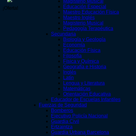
Magisterio Musical
Educación Especial
¡Oferta!
Maestro Educación Física
Maestro Inglés
Magisterio Musical
Pedagogía Terapéutica
Secundaria
Biología y Geología
Economía
Educación Física
Filosofía
Física y Química
Geografía e Historia
Inglés
Latín
Lengua y Literatura
Matemáticas
Orientación Educativa
Educador de Escuelas Infantiles
Fuerzas de Seguridad
Bomberos
Ejecutivo Policía Nacional
Guardia Civil
Ertzaintza
Guardia Urbana Barcelona