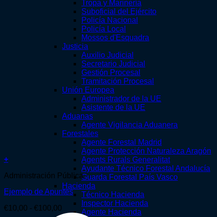
Tropa y Marinería
Suboficial del Ejército
Policía Nacional
Policía Local
Mossos d'Esquadra
Justicia
Auxilio Judicial
Secretario Judicial
Gestión Procesal
Tramitación Procesal
Unión Europea
Administrador de la UE
Asistente de la UE
Aduanas
Agente Vigilancia Aduanera
Forestales
Agente Forestal Madrid
Agente Protección Naturaleza Aragón
+
Agents Rurals Generalitat
Este
Ayudante Técnico Forestal Andalucía
Administración Pública
producto
Guarda Forestal País Vasco
tiene
Hacienda
Ejemplo de Apuntes
múltiples
Técnico Hacienda
variantes.
Inspector Hacienda
Rango
€
10,00
-
€
100,00
Las
Agente Hacienda
de