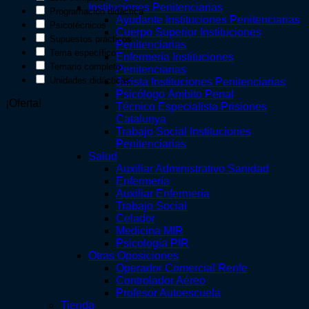
Instituciones Penitenciarias
Programación didáctica
Ayudante Instituciones Penitenciarias
Psicotécnicos
Cuerpo Superior Instituciones
Supuestos prácticos
Penitenciarias
Tema específico
Enfermería Instituciones
Temario completo
Penitenciarias
Unidades didácticas
Jurista Instituciones Penitenciarias
Psicólogo Ámbito Penal
¡Oferta!
Técnico Especialista Prisiones
Catalunya
Trabajo Social Instituciones
Penitenciarias
Salud
Auxiliar Administrativo Sanidad
Enfermería
Auxiliar Enfermería
Trabajo Social
Celador
Medicina MIR
Psicología PIR
Otras Oposiciones
Operador Comercial Renfe
Controlador Aéreo
Profesor Autoescuela
Tienda