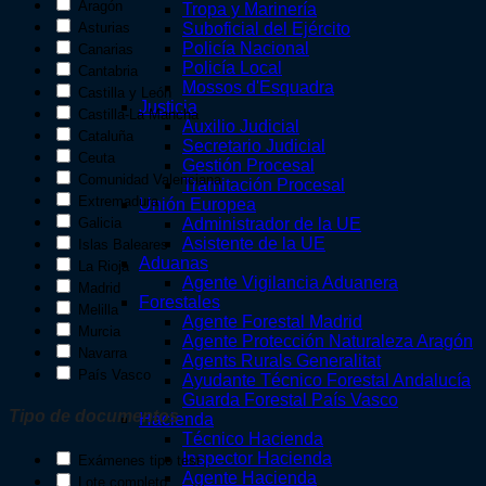
Aragón
Tropa y Marinería
Asturias
Suboficial del Ejército
Policía Nacional
Canarias
Policía Local
Cantabria
Mossos d'Esquadra
Castilla y León
Justicia
Castilla-La Mancha
Auxilio Judicial
Cataluña
Secretario Judicial
Ceuta
Gestión Procesal
Comunidad Valenciana
Tramitación Procesal
Extremadura
Unión Europea
Galicia
Administrador de la UE
Asistente de la UE
Islas Baleares
Aduanas
La Rioja
Agente Vigilancia Aduanera
Madrid
Forestales
Melilla
Agente Forestal Madrid
Murcia
Agente Protección Naturaleza Aragón
Navarra
Agents Rurals Generalitat
País Vasco
Ayudante Técnico Forestal Andalucía
Guarda Forestal País Vasco
Tipo de documentos
Hacienda
Técnico Hacienda
Inspector Hacienda
Exámenes tipo test
Agente Hacienda
Lote completo