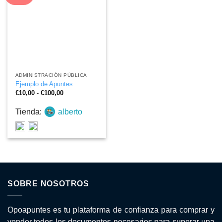
ADMINISTRACIÓN PÚBLICA
Ejemplo de Apuntes
Rango
€
10,00
-
€
100,00
de
precios:
Tienda:
alberto
desde
€10,00
hasta
€100,00
SOBRE NOSOTROS
Opoapuntes es tu plataforma de confianza para comprar y
vender todos los documentos necesarios para superar una