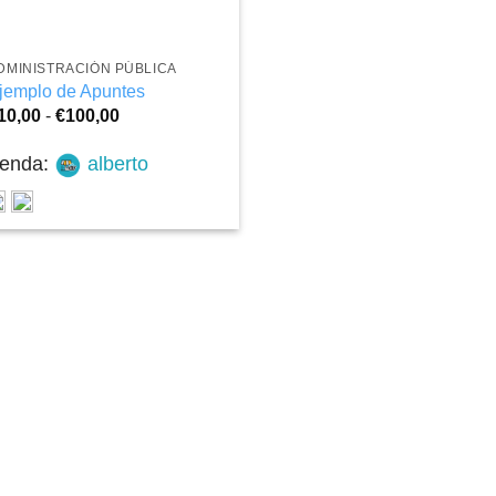
+
DMINISTRACIÓN PÚBLICA
jemplo de Apuntes
Rango
10,00
-
€
100,00
de
precios:
ienda:
alberto
desde
€10,00
hasta
€100,00