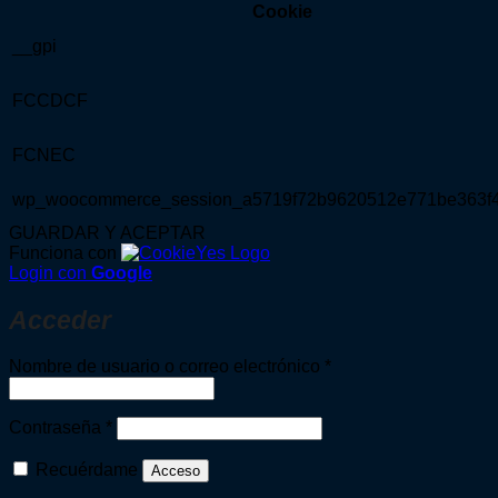
Cookie
__gpi
FCCDCF
FCNEC
wp_woocommerce_session_a5719f72b9620512e771be363f
GUARDAR Y ACEPTAR
Funciona con
Login con
Google
Acceder
Obligatorio
Nombre de usuario o correo electrónico
*
Obligatorio
Contraseña
*
Recuérdame
Acceso