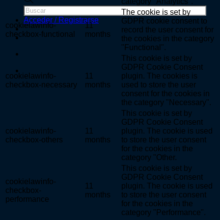
category "Analytics".
de
The cookie is set by
productos
Acceder / Registrarse
GDPR cookie consent to
cookielawinfo-
11
record the user consent for
checkbox-functional
months
the cookies in the category
"Functional".
This cookie is set by
GDPR Cookie Consent
cookielawinfo-
11
plugin. The cookies is
checkbox-necessary
months
used to store the user
consent for the cookies in
the category "Necessary".
This cookie is set by
GDPR Cookie Consent
cookielawinfo-
11
plugin. The cookie is used
checkbox-others
months
to store the user consent
for the cookies in the
category "Other.
This cookie is set by
GDPR Cookie Consent
cookielawinfo-
11
plugin. The cookie is used
checkbox-
months
to store the user consent
performance
for the cookies in the
category "Performance".