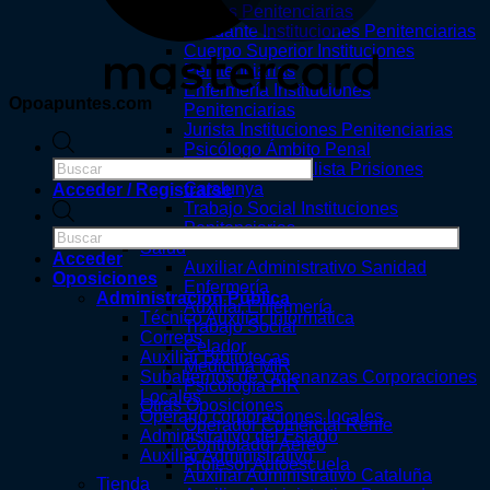
Instituciones Penitenciarias
Ayudante Instituciones Penitenciarias
Cuerpo Superior Instituciones
Penitenciarias
Enfermería Instituciones
Opoapuntes.com
Penitenciarias
Jurista Instituciones Penitenciarias
Búsqueda
Psicólogo Ámbito Penal
de
Técnico Especialista Prisiones
productos
Catalunya
Acceder / Registrarse
Búsqueda
Trabajo Social Instituciones
de
Penitenciarias
productos
Salud
Acceder
Auxiliar Administrativo Sanidad
Oposiciones
Enfermería
Administración Pública
Auxiliar Enfermería
Técnico Auxiliar Informática
Trabajo Social
Correos
Celador
Auxiliar Bibliotecas
Medicina MIR
Subalternos de Ordenanzas Corporaciones
Psicología PIR
Locales
Otras Oposiciones
Operario corporaciones locales
Operador Comercial Renfe
Administrativo del Estado
Controlador Aéreo
Auxiliar Administrativo
Profesor Autoescuela
Auxiliar Administrativo Cataluña
Tienda