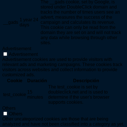
The __gads cookie, set by Google, is
stored under DoubleClick domain and
tracks the number of times users see an
advert, measures the success of the
1 year 24
__gads
campaign and calculates its revenue.
days
This cookie can only be read from the
domain they are set on and will not track
any data while browsing through other
sites.
Advertisement
Advertisement
Advertisement cookies are used to provide visitors with
relevant ads and marketing campaigns. These cookies track
visitors across websites and collect information to provide
customized ads.
Cookie
Duración
Descripción
The test_cookie is set by
15
doubleclick.net and is used to
test_cookie
minutes
determine if the user's browser
supports cookies.
Others
Others
Other uncategorized cookies are those that are being
analyzed and have not been classified into a category as yet.