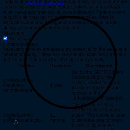
cookies de terceros que nos ayudan a analizar y comprender
Vende tus apuntes
cómo utiliza este sitio web. Estas cookies se almacenarán
en su navegador solo con su consentimiento. También tiene
la opción de optar por no recibir estas cookies. Pero la
exclusión voluntaria de algunas de estas cookies puede
afectar su experiencia de navegación.
Necessary
Necessary
Siempre activado
Necessary cookies are absolutely essential for the website to
function properly. These cookies ensure basic functionalities
and security features of the website, anonymously.
Cookie
Duración
Descripción
Set by the GDPR Cookie
Consent plugin, this
cookielawinfo-
cookie is used to record
checkbox-
1 year
the user consent for the
advertisement
cookies in the
"Advertisement" category .
This cookie is set by
GDPR Cookie Consent
cookielawinfo-
11
plugin. The cookie is used
checkbox-analytics
months
to store the user consent
for the cookies in the
Búsqueda