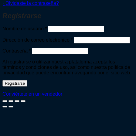
¿Olvidaste la contraseña?
Registrarse
Obligatorio
Nombre de usuario
*
Obligatorio
Dirección de correo electrónico
*
Obligatorio
Contraseña
*
Al registrarse o utilizar nuestra plataforma acepta los
términos y condiciones de uso, así como nuestra política de
privacidad que puede encontrar navegando por el sitio web.
Registrarse
Conviértete en un vendedor