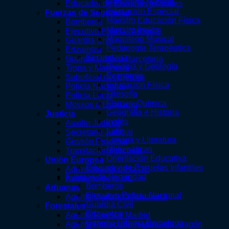
Magisterio Musical
Educador de Escuelas Infantiles
Educación Especial
Fuerzas de Seguridad
Maestro Educación Física
Bomberos
Maestro Inglés
Ejecutivo Policía Nacional
Magisterio Musical
Guardia Civil
Pedagogía Terapéutica
Ertzaintza
Secundaria
Guardia Urbana Barcelona
Biología y Geología
Tropa y Marinería
Economía
Suboficial del Ejército
Educación Física
Policía Nacional
Filosofía
Policía Local
Física y Química
Mossos d’Esquadra
Geografía e Historia
Justicia
Inglés
Auxilio Judicial
Latín
Secretario Judicial
Lengua y Literatura
Gestión Procesal
Matemáticas
Tramitación Procesal
Orientación Educativa
Unión Europea
Educador de Escuelas Infantiles
Administrador de la UE
Fuerzas de Seguridad
Asistente de la UE
Bomberos
Aduanas
Ejecutivo Policía Nacional
Agente Vigilancia Aduanera
Guardia Civil
Forestales
Ertzaintza
Agente Forestal Madrid
Guardia Urbana Barcelona
Agente Protección Naturaleza Aragón