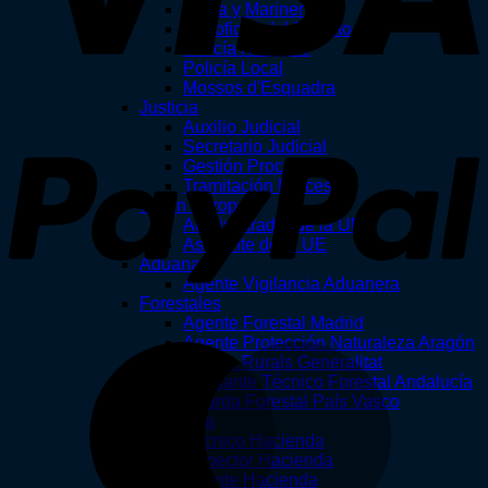
Tropa y Marinería
Suboficial del Ejército
Policía Nacional
Policía Local
Mossos d'Esquadra
Justicia
P
Auxilio Judicial
Secretario Judicial
Gestión Procesal
Tramitación Procesal
Unión Europea
Administrador de la UE
Asistente de la UE
Aduanas
Agente Vigilancia Aduanera
Forestales
Agente Forestal Madrid
Agente Protección Naturaleza Aragón
M
Agents Rurals Generalitat
Ayudante Técnico Forestal Andalucía
Guarda Forestal País Vasco
Hacienda
Técnico Hacienda
Inspector Hacienda
Agente Hacienda