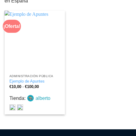
en España
¡Oferta!
ADMINISTRACIÓN PÚBLICA
Ejemplo de Apuntes
Rango
€
10,00
-
€
100,00
de
precios:
Tienda:
alberto
desde
€10,00
hasta
€100,00