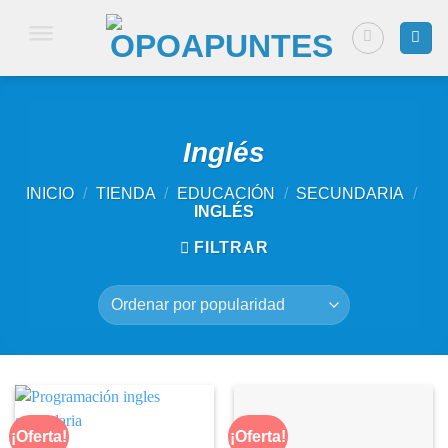
Saltar
al
contenido
Inglés
INICIO
/
TIENDA
/
EDUCACIÓN
/
SECUNDARIA
/
INGLÉS
FILTRAR
¡Oferta!
¡Oferta!