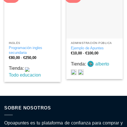
INGLÉS
ADMINISTRACIÓN PÚBLICA
Programación ingles
Ejemplo de Apuntes
secundaria
Rango
€
10,00
-
€
100,00
de
Rango
€
80,00
-
€
250,00
precios:
de
Tienda:
alberto
desde
precios:
€10,00
Tienda:
desde
hasta
€80,00
Todo educacion
€100,00
hasta
€250,00
SOBRE NOSOTROS
Opoapuntes es tu plataforma de confianza para comprar y