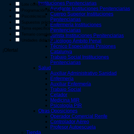
Instituciones Penitenciarias
Lote completo
Ayudante Instituciones Penitenciarias
Programación didáctica
Cuerpo Superior Instituciones
Psicotécnicos
Penitenciarias
Supuestos prácticos
Enfermería Instituciones
Tema específico
Penitenciarias
Temario completo
Jurista Instituciones Penitenciarias
Unidades didácticas
Psicólogo Ámbito Penal
Técnico Especialista Prisiones
¡Oferta!
Catalunya
Trabajo Social Instituciones
Penitenciarias
Salud
Auxiliar Administrativo Sanidad
Enfermería
Auxiliar Enfermería
Trabajo Social
Celador
Medicina MIR
Psicología PIR
Otras Oposiciones
Operador Comercial Renfe
Controlador Aéreo
Profesor Autoescuela
Tienda