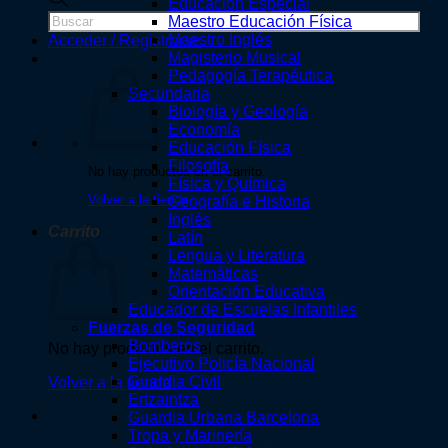
Educación Especial
de
Maestro Educación Física
productos
Maestro Inglés
Acceder / Registrarse
Magisterio Musical
Pedagogía Terapéutica
Secundaria
Biología y Geología
Economía
Educación Física
Filosofía
No hay productos en el carrito.
Física y Química
Volver a la tienda
Geografía e Historia
Inglés
Carrito
Latín
Lengua y Literatura
Matemáticas
Orientación Educativa
Educador de Escuelas Infantiles
Fuerzas de Seguridad
Bomberos
No hay productos en el carrito.
Ejecutivo Policía Nacional
Guardia Civil
Volver a la tienda
Ertzaintza
Guardia Urbana Barcelona
Tropa y Marinería