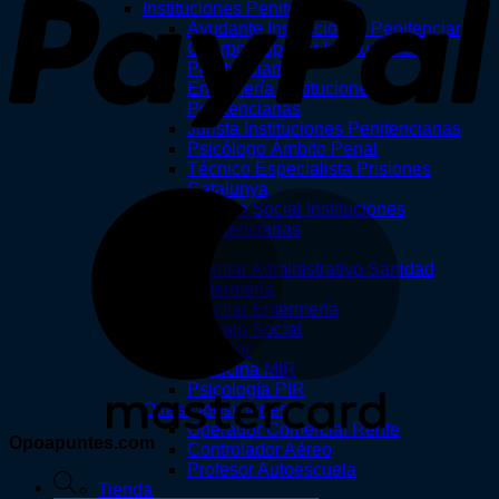
Instituciones Penitenciarias
Ayudante Instituciones Penitenciarias
Cuerpo Superior Instituciones
Penitenciarias
Enfermería Instituciones
Penitenciarias
Jurista Instituciones Penitenciarias
Psicólogo Ámbito Penal
Técnico Especialista Prisiones
Catalunya
M
Trabajo Social Instituciones
Penitenciarias
Salud
Auxiliar Administrativo Sanidad
Enfermería
Auxiliar Enfermería
Trabajo Social
Celador
Medicina MIR
Psicología PIR
Otras Oposiciones
Operador Comercial Renfe
Opoapuntes.com
Controlador Aéreo
Profesor Autoescuela
Búsqueda
Tienda