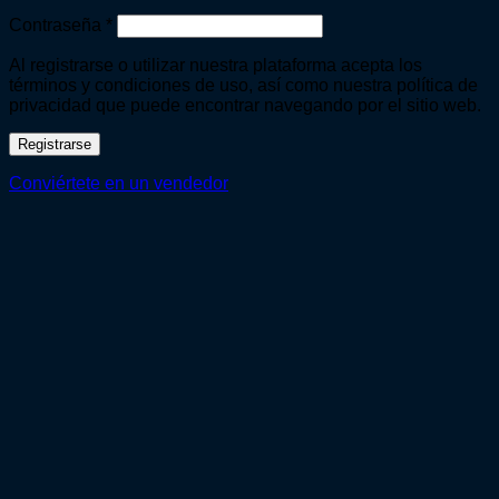
Obligatorio
Contraseña
*
Al registrarse o utilizar nuestra plataforma acepta los
términos y condiciones de uso, así como nuestra política de
privacidad que puede encontrar navegando por el sitio web.
Registrarse
Conviértete en un vendedor