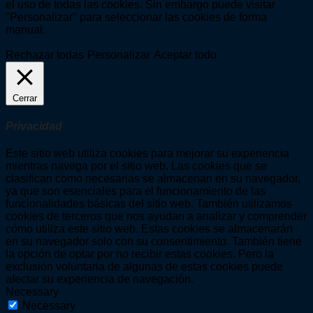
el uso de todas las cookies. Sin embargo puede visitar
"Personalizar" para seleccionar las cookies de forma
manual.
Rechazar todas
Personalizar
Aceptar todo
Cerrar
Privacidad
Este sitio web utiliza cookies para mejorar su experiencia
mientras navega por el sitio web. Las cookies que se
clasifican como necesarias se almacenan en su navegador,
ya que son esenciales para el funcionamiento de las
funcionalidades básicas del sitio web. También utilizamos
cookies de terceros que nos ayudan a analizar y comprender
cómo utiliza este sitio web. Estas cookies se almacenarán
en su navegador solo con su consentimiento. También tiene
la opción de optar por no recibir estas cookies. Pero la
exclusión voluntaria de algunas de estas cookies puede
afectar su experiencia de navegación.
Necessary
Necessary