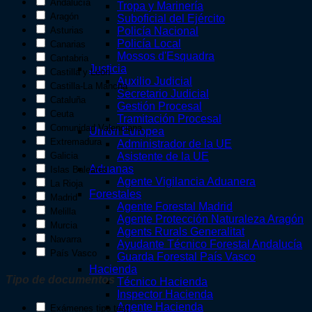
Andalucía
Tropa y Marinería
Aragón
Suboficial del Ejército
Asturias
Policía Nacional
Policía Local
Canarias
Mossos d'Esquadra
Cantabria
Justicia
Castilla y León
Auxilio Judicial
Castilla-La Mancha
Secretario Judicial
Cataluña
Gestión Procesal
Ceuta
Tramitación Procesal
Comunidad Valenciana
Unión Europea
Extremadura
Administrador de la UE
Galicia
Asistente de la UE
Aduanas
Islas Baleares
Agente Vigilancia Aduanera
La Rioja
Forestales
Madrid
Agente Forestal Madrid
Melilla
Agente Protección Naturaleza Aragón
Murcia
Agents Rurals Generalitat
Navarra
Ayudante Técnico Forestal Andalucía
País Vasco
Guarda Forestal País Vasco
Hacienda
Tipo de documentos
Técnico Hacienda
Inspector Hacienda
Agente Hacienda
Exámenes tipo test