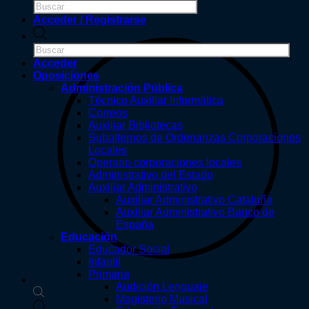
de
Vende tus apuntes
productos
Acceder / Registrarse
Búsqueda
de
productos
Acceder
Oposiciones
Administración Pública
Técnico Auxiliar Informática
Correos
Auxiliar Bibliotecas
Subalternos de Ordenanzas Corporaciones
Locales
Operario corporaciones locales
Administrativo del Estado
Auxiliar Administrativo
Auxiliar Administrativo Cataluña
Auxiliar Administrativo Banco de
España
Educación
Educador Social
Infantil
Primaria
Audición Lenguaje
Magisterio Musical
Búsqueda