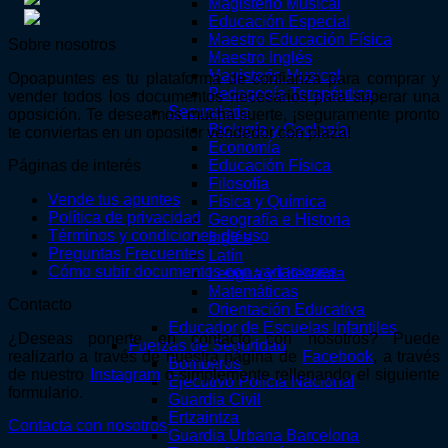
Magisterio Musical
producto
Educación Especial
Maestro Educación Física
Sobre nosotros
Maestro Inglés
Magisterio Musical
Opoapuntes es tu plataforma de confianza para comprar y
Pedagogía Terapéutica
vender todos los documentos necesarios para superar una
Secundaria
oposición. Te deseamos mucha suerte, ¡seguramente pronto
Biología y Geología
te conviertas en un opositor vendedor con plaza!
Economía
Educación Física
Páginas de interés
Filosofía
Vende tus apuntes
Física y Química
Política de privacidad
Geografía e Historia
Términos y condiciones de uso
Inglés
Preguntas Frecuentes
Latín
Cómo subir documentos con variaciones
Lengua y Literatura
Matemáticas
Contacto
Orientación Educativa
Educador de Escuelas Infantiles
¿Deseas ponerte en contacto con nosotros? Puede
Fuerzas de Seguridad
realizarlo a través de nuestra página de
Facebook
, a través
Bomberos
de nuestro
Instagram
o simplemente rellenando el siguiente
Ejecutivo Policía Nacional
formulario.
Guardia Civil
Ertzaintza
Contacta con nosotros
Guardia Urbana Barcelona