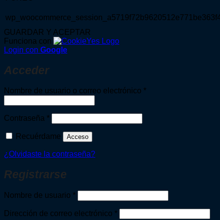
wp_woocommerce_session_a5719f72b9620512e771be363f
GUARDAR Y ACEPTAR
Funciona con
Login con
Google
Acceder
Obligatorio
Nombre de usuario o correo electrónico
*
Obligatorio
Contraseña
*
Recuérdame
Acceso
¿Olvidaste la contraseña?
Registrarse
Obligatorio
Nombre de usuario
*
Obligatorio
Dirección de correo electrónico
*