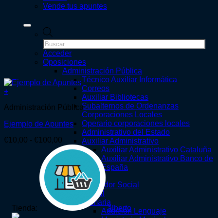
Vende tus apuntes
Búsqueda
de
productos
Acceder
Oposiciones
Administración Pública
Técnico Auxiliar Informática
Correos
+
Auxiliar Bibliotecas
Este
Subalternos de Ordenanzas
Administración Pública
producto
Corporaciones Locales
tiene
Operario corporaciones locales
Ejemplo de Apuntes
múltiples
Administrativo del Estado
variantes.
Rango
€
10,00
-
€
100,00
Auxiliar Administrativo
Las
de
Auxiliar Administrativo Cataluña
opciones
precios:
Auxiliar Administrativo Banco de
se
desde
España
pueden
€10,00
Educación
elegir
hasta
Educador Social
en
€100,00
Infantil
la
Primaria
página
Tienda:
alberto
Audición Lenguaje
de