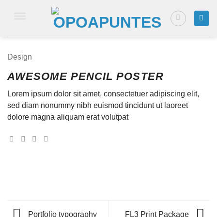
Saltar
al
contenido
Design
AWESOME PENCIL POSTER
Lorem ipsum dolor sit amet, consectetuer adipiscing elit,
sed diam nonummy nibh euismod tincidunt ut laoreet
dolore magna aliquam erat volutpat
Portfolio typography
FL3 Print Package