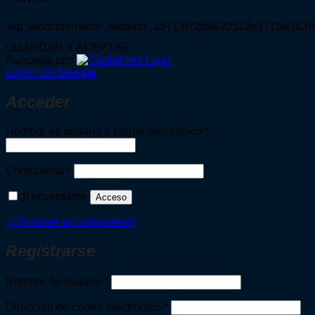
wp_woocommerce_session_a5719f72b9620512e771be363f
GUARDAR Y ACEPTAR
Funciona con
Login con
Google
Acceder
Obligatorio
Nombre de usuario o correo electrónico
*
Obligatorio
Contraseña
*
Recuérdame
Acceso
¿Olvidaste la contraseña?
Registrarse
Obligatorio
Nombre de usuario
*
Obligatorio
Dirección de correo electrónico
*