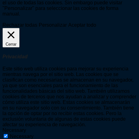
el uso de todas las cookies. Sin embargo puede visitar
"Personalizar" para seleccionar las cookies de forma
manual.
Rechazar todas
Personalizar
Aceptar todo
Cerrar
Privacidad
Este sitio web utiliza cookies para mejorar su experiencia
mientras navega por el sitio web. Las cookies que se
clasifican como necesarias se almacenan en su navegador,
ya que son esenciales para el funcionamiento de las
funcionalidades básicas del sitio web. También utilizamos
cookies de terceros que nos ayudan a analizar y comprender
cómo utiliza este sitio web. Estas cookies se almacenarán
en su navegador solo con su consentimiento. También tiene
la opción de optar por no recibir estas cookies. Pero la
exclusión voluntaria de algunas de estas cookies puede
afectar su experiencia de navegación.
Necessary
Necessary