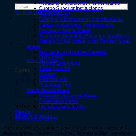
Ayudante Instituciones Penitenciarias
de
Cuerpo Superior Instituciones
productos
Acceder / Registrarse
Penitenciarias
Enfermería Instituciones Penitenciarias
Jurista Instituciones Penitenciarias
Psicólogo Ámbito Penal
Técnico Especialista Prisiones Catalunya
Trabajo Social Instituciones Penitenciarias
Salud
Auxiliar Administrativo Sanidad
No hay productos en el carrito.
Enfermería
Volver a la tienda
Auxiliar Enfermería
Trabajo Social
Carrito
Celador
Medicina MIR
Psicología PIR
Otras Oposiciones
Operador Comercial Renfe
Controlador Aéreo
No hay productos en el carrito.
Profesor Autoescuela
Tienda
Volver a la tienda
Vende tus apuntes
Este sitio web usa cookies para ofrecerles una experiencia
de uso óptima. Haciendo click en "Aceptar todas", consiente