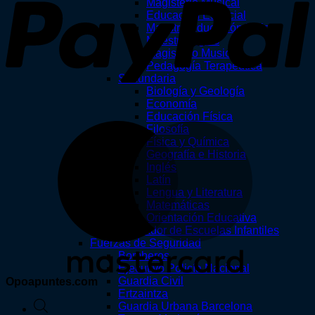
Magisterio Musical
Educación Especial
Maestro Educación Física
Maestro Inglés
Magisterio Musical
Pedagogía Terapéutica
Secundaria
Biología y Geología
Economía
Educación Física
M
Filosofía
Física y Química
Geografía e Historia
Inglés
Latín
Lengua y Literatura
Matemáticas
Orientación Educativa
Educador de Escuelas Infantiles
Fuerzas de Seguridad
Bomberos
Ejecutivo Policía Nacional
Guardia Civil
Opoapuntes.com
Ertzaintza
Búsqueda
Guardia Urbana Barcelona