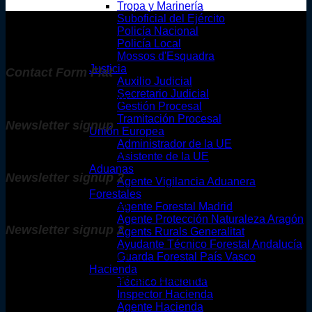
Tropa y Marinería
Suboficial del Ejército
Policía Nacional
Policía Local
Mossos d'Esquadra
Justicia
Contact Form Flat
Auxilio Judicial
Secretario Judicial
(insert contact form here)
Gestión Procesal
Tramitación Procesal
Newsletter signup
Unión Europea
Administrador de la UE
(insert contact form here)
Asistente de la UE
Aduanas
Newsletter signup 2
Agente Vigilancia Aduanera
Forestales
(insert contact form here)
Agente Forestal Madrid
Agente Protección Naturaleza Aragón
Newsletter signup 2
Agents Rurals Generalitat
Ayudante Técnico Forestal Andalucía
(insert contact form here)
Guarda Forestal País Vasco
Hacienda
These forms are included as Contact Form 7 Presets.
Técnico Hacienda
Inspector Hacienda
Agente Hacienda