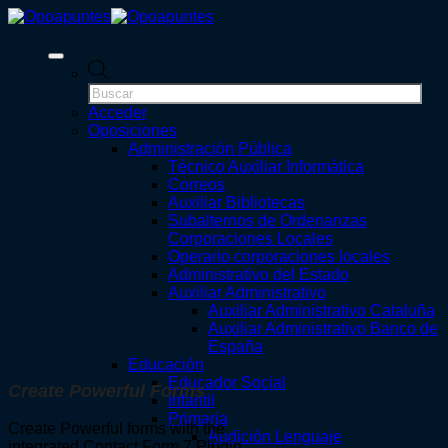
Saltar
al
contenido
Búsqueda
de
productos
Acceder
Oposiciones
Administración Pública
Técnico Auxiliar Informática
Correos
Auxiliar Bibliotecas
Subalternos de Ordenanzas
Corporaciones Locales
Operario corporaciones locales
Administrativo del Estado
Auxiliar Administrativo
Auxiliar Administrativo Cataluña
Auxiliar Administrativo Banco de
España
Educación
Educador Social
Create Powerful Forms
Infantil
Primaria
Create Powerful forms with the
Audición Lenguaje
integrated Contact Form 7 Plugin.