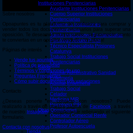
Instituciones Penitenciarias
Ayudante Instituciones Penitenciarias
Sobre nosotros
Cuerpo Superior Instituciones
Penitenciarias
Opoapuntes es tu plataforma de confianza para comprar y
Enfermería Instituciones
vender todos los documentos necesarios para superar una
Penitenciarias
oposición. Te deseamos mucha suerte, ¡seguramente pronto
Jurista Instituciones Penitenciarias
te conviertas en un opositor vendedor con plaza!
Psicólogo Ámbito Penal
Técnico Especialista Prisiones
Páginas de interés
Catalunya
Trabajo Social Instituciones
Vende tus apuntes
Penitenciarias
Política de privacidad
Salud
Términos y condiciones de uso
Auxiliar Administrativo Sanidad
Preguntas Frecuentes
Enfermería
Cómo subir documentos con variaciones
Auxiliar Enfermería
Trabajo Social
Contacto
Celador
Medicina MIR
¿Deseas ponerte en contacto con nosotros? Puede
Psicología PIR
realizarlo a través de nuestra página de
Facebook
, a través
Otras Oposiciones
de nuestro
Instagram
o simplemente rellenando el siguiente
Operador Comercial Renfe
formulario.
Controlador Aéreo
Profesor Autoescuela
Contacta con nosotros
Tienda