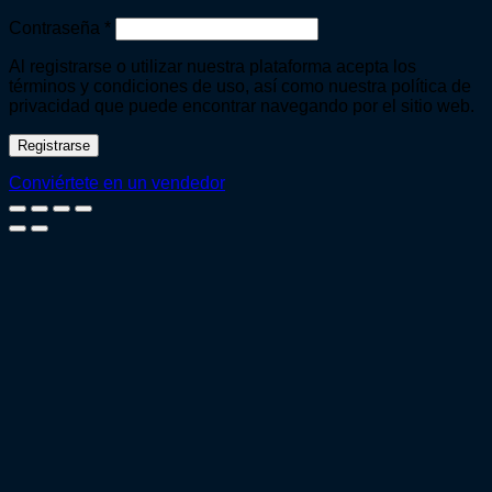
Obligatorio
Contraseña
*
Al registrarse o utilizar nuestra plataforma acepta los
términos y condiciones de uso, así como nuestra política de
privacidad que puede encontrar navegando por el sitio web.
Registrarse
Conviértete en un vendedor