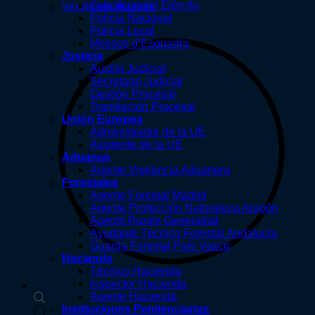
Suboficial del Ejército
Vende tus apuntes
Policía Nacional
Policía Local
Mossos d’Esquadra
Justicia
Auxilio Judicial
Secretario Judicial
Gestión Procesal
Tramitación Procesal
Unión Europea
Administrador de la UE
Asistente de la UE
Aduanas
Agente Vigilancia Aduanera
Forestales
Agente Forestal Madrid
Agente Protección Naturaleza Aragón
Agents Rurals Generalitat
Ayudante Técnico Forestal Andalucía
Guarda Forestal País Vasco
Hacienda
Técnico Hacienda
Inspector Hacienda
Agente Hacienda
Instituciones Penitenciarias
Búsqueda