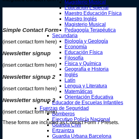
Magisterio Musical
Educación Especial
Maestro Educación Física
Maestro Inglés
Magisterio Musical
Simple Contact Form
Pedagogía Terapéutica
Secundaria
Biología y Geología
(insert contact form here)
Economía
Educación Física
Newsletter signup
Filosofía
Física y Química
(insert contact form here)
Geografía e Historia
Inglés
Newsletter signup 2
Latín
Lengua y Literatura
(insert contact form here)
Matemáticas
Orientación Educativa
Newsletter signup 2
Educador de Escuelas Infantiles
Fuerzas de Seguridad
(insert contact form here)
Bomberos
Ejecutivo Policía Nacional
These forms are included as Contact Form 7 Presets.
Guardia Civil
Ertzaintza
Guardia Urbana Barcelona