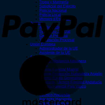
Tropa y Marinería
P
Suboficial del Ejército
Policía Nacional
Policía Local
Mossos d'Esquadra
Justicia
Auxilio Judicial
Secretario Judicial
Gestión Procesal
Tramitación Procesal
Unión Europea
Administrador de la UE
Asistente de la UE
M
Aduanas
Agente Vigilancia Aduanera
Forestales
Agente Forestal Madrid
Agente Protección Naturaleza Aragón
Agents Rurals Generalitat
Ayudante Técnico Forestal Andalucía
Guarda Forestal País Vasco
Hacienda
Técnico Hacienda
Inspector Hacienda
Agente Hacienda