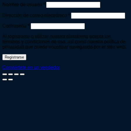
Obligatorio
Nombre de usuario
*
Obligatorio
Dirección de correo electrónico
*
Obligatorio
Contraseña
*
Al registrarse o utilizar nuestra plataforma acepta los
términos y condiciones de uso, así como nuestra política de
privacidad que puede encontrar navegando por el sitio web.
Registrarse
Conviértete en un vendedor