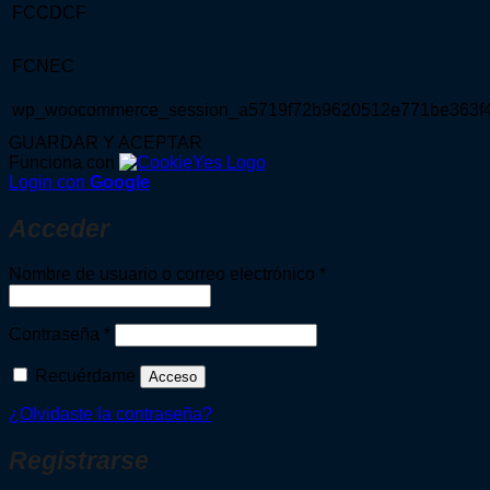
FCCDCF
FCNEC
wp_woocommerce_session_a5719f72b9620512e771be363f
GUARDAR Y ACEPTAR
Funciona con
Login con
Google
Acceder
Obligatorio
Nombre de usuario o correo electrónico
*
Obligatorio
Contraseña
*
Recuérdame
Acceso
¿Olvidaste la contraseña?
Registrarse