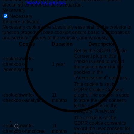
Vende tus apuntes
afectar su experiencia de navegación.
Necessary
Necessary
Siempre activado
Necessary cookies are absolutely essential for the website to
function properly. These cookies ensure basic functionalities
and security features of the website, anonymously.
Cookie
Duración
Descripción
Set by the GDPR Cookie
Consent plugin, this
cookielawinfo-
cookie is used to record
checkbox-
1 year
the user consent for the
advertisement
cookies in the
"Advertisement" category .
This cookie is set by
GDPR Cookie Consent
cookielawinfo-
11
plugin. The cookie is used
checkbox-analytics
months
to store the user consent
for the cookies in the
category "Analytics".
The cookie is set by
GDPR cookie consent to
cookielawinfo-
11
record the user consent for
checkbox-functional
months
Búsqueda
the cookies in the category