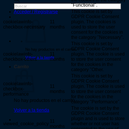
de
"Functional".
productos
This cookie is set by
Acceder / Registrarse
GDPR Cookie Consent
cookielawinfo-
11
plugin. The cookies is
checkbox-necessary
months
used to store the user
consent for the cookies in
the category "Necessary".
This cookie is set by
GDPR Cookie Consent
No hay productos en el carrito.
cookielawinfo-
11
plugin. The cookie is used
Volver a la tienda
checkbox-others
months
to store the user consent
for the cookies in the
Carrito
category "Other.
This cookie is set by
GDPR Cookie Consent
cookielawinfo-
11
plugin. The cookie is used
checkbox-
months
to store the user consent
performance
for the cookies in the
No hay productos en el carrito.
category "Performance".
The cookie is set by the
Volver a la tienda
GDPR Cookie Consent
plugin and is used to store
11
viewed_cookie_policy
whether or not user has
months
consented to the use of