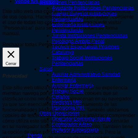
Vende tus apuntes
Instituciones Penitenciarias
Ayudante Instituciones Penitenciarias
Este sitio web usa cookies para ofrecerles una experiencia
Cuerpo Superior Instituciones
de uso óptima. Haciendo click en "Aceptar todas", consiente
Penitenciarias
el uso de todas las cookies. Sin embargo puede visitar
Enfermería Instituciones
"Personalizar" para seleccionar las cookies de forma
Penitenciarias
manual.
Jurista Instituciones Penitenciarias
Psicólogo Ámbito Penal
Rechazar todas
Personalizar
Aceptar todo
Técnico Especialista Prisiones
Catalunya
Trabajo Social Instituciones
Penitenciarias
Cerrar
Salud
Auxiliar Administrativo Sanidad
Privacidad
Enfermería
Auxiliar Enfermería
Este sitio web utiliza cookies para mejorar su experiencia
Trabajo Social
mientras navega por el sitio web. Las cookies que se
Celador
clasifican como necesarias se almacenan en su navegador,
Medicina MIR
ya que son esenciales para el funcionamiento de las
Psicología PIR
funcionalidades básicas del sitio web. También utilizamos
Otras Oposiciones
cookies de terceros que nos ayudan a analizar y comprender
Operador Comercial Renfe
cómo utiliza este sitio web. Estas cookies se almacenarán
Controlador Aéreo
en su navegador solo con su consentimiento. También tiene
Profesor Autoescuela
la opción de optar por no recibir estas cookies. Pero la
Tienda
exclusión voluntaria de algunas de estas cookies puede