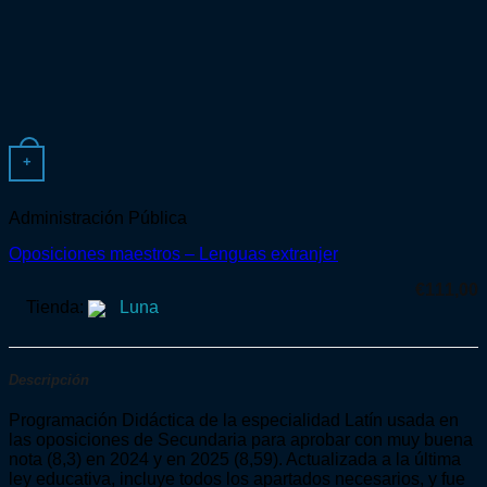
+
Administración Pública
Oposiciones maestros – Lenguas extranjer
€
111,00
Tienda:
Luna
Descripción
Programación Didáctica de la especialidad Latín usada en
las oposiciones de Secundaria para aprobar con muy buena
nota (8,3) en 2024 y en 2025 (8,59). Actualizada a la última
ley educativa, incluye todos los apartados necesarios, y fue