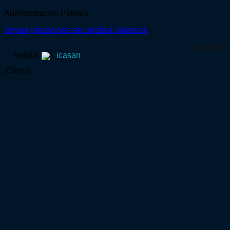
Administración Pública
Temari oposicions secundària Valencià
€
250,00
Tienda:
icasan
¡Oferta!