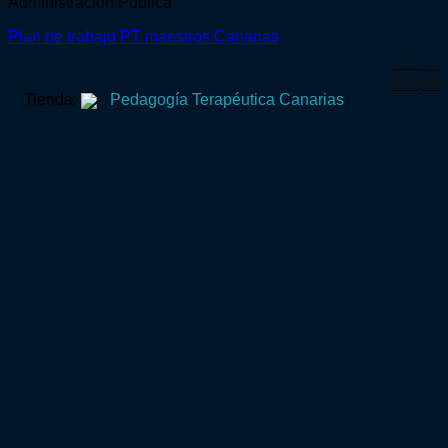
Administración Pública
Plan de trabajo PT maestros Canarias
€
60,00
El
E
€
55,00
precio
p
Tienda:
Pedagogía Terapéutica Canarias
original
a
era:
e
€60,00.
€