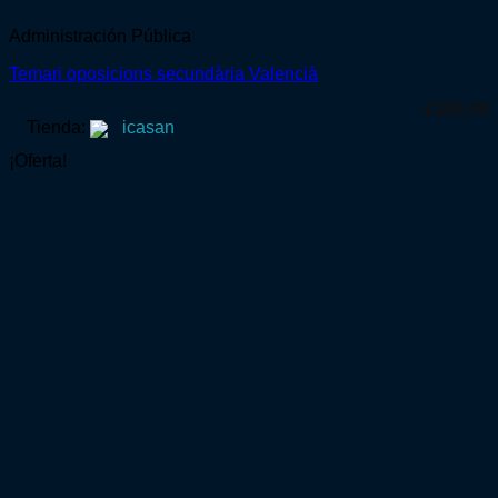
Administración Pública
Temari oposicions secundària Valencià
€
250,00
Tienda:
icasan
¡Oferta!