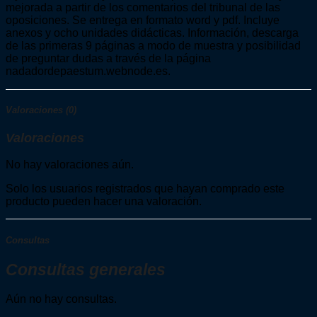
mejorada a partir de los comentarios del tribunal de las
oposiciones. Se entrega en formato word y pdf. Incluye
anexos y ocho unidades didácticas. Información, descarga
de las primeras 9 páginas a modo de muestra y posibilidad
de preguntar dudas a través de la página
nadadordepaestum.webnode.es.
Valoraciones (0)
Valoraciones
No hay valoraciones aún.
Solo los usuarios registrados que hayan comprado este
producto pueden hacer una valoración.
Consultas
Consultas generales
Aún no hay consultas.