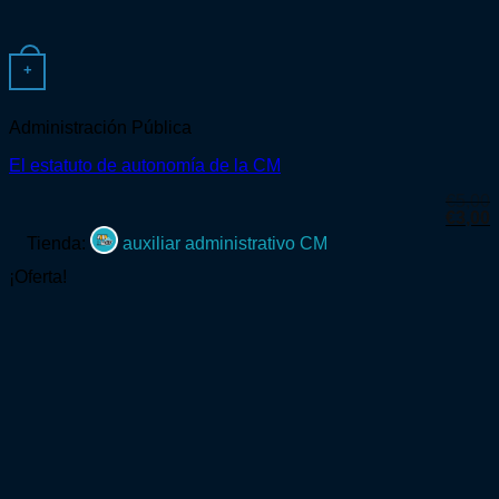
+
Administración Pública
El estatuto de autonomía de la CM
€
5,00
El
E
€
3,00
precio
p
Tienda:
auxiliar administrativo CM
origina
a
era:
e
¡Oferta!
€5,00.
€