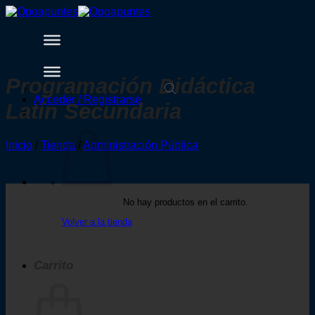
Saltar
al
contenido
Programación Didáctica
Acceder / Registrarse
Latín Secundaria
Inicio
/
Tienda
/
Administración Pública
No hay productos en el carrito.
Volver a la tienda
Carrito