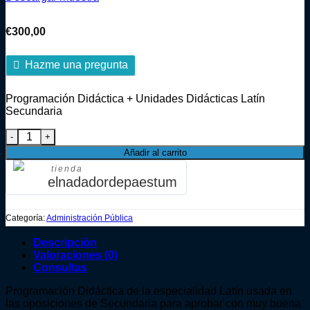
€
300,00
Hazme una pregunta
Programación Didáctica + Unidades Didácticas Latín
Secundaria
Programación Didáctica Latín Secundaria cantidad
Añadir al carrito
tienda
elnadadordepaestum
Categoría:
Administración Pública
Descripción
Valoraciones (0)
Consultas
Programación Didáctica de la especialidad Latín usada en
las oposiciones de Secundaria para aprobar con muy buena