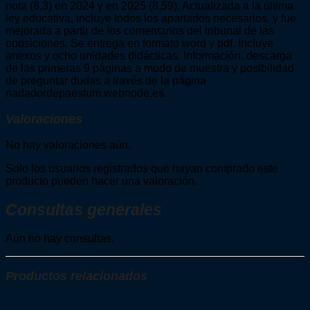
nota (8,3) en 2024 y en 2025 (8,59). Actualizada a la última
ley educativa, incluye todos los apartados necesarios, y fue
mejorada a partir de los comentarios del tribunal de las
oposiciones. Se entrega en formato word y pdf. Incluye
anexos y ocho unidades didácticas. Información, descarga
de las primeras 9 páginas a modo de muestra y posibilidad
de preguntar dudas a través de la página
nadadordepaestum.webnode.es.
Valoraciones
No hay valoraciones aún.
Solo los usuarios registrados que hayan comprado este
producto pueden hacer una valoración.
Consultas generales
Aún no hay consultas.
Productos relacionados