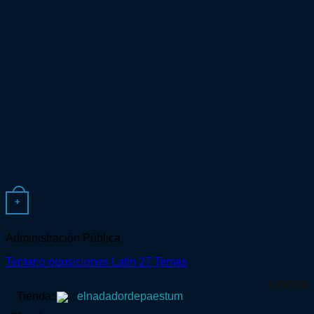
+
Administración Pública
Temario oposiciones Latín 27 Temas
€
350,00
Tienda:
elnadadordepaestum