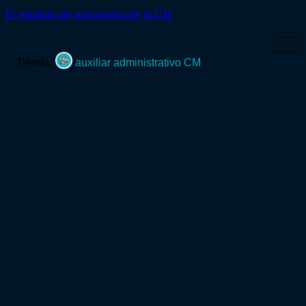
El estatuto de autonomía de la CM
€
5,00
El
E
€
3,00
precio
p
Tienda:
auxiliar administrativo CM
origina
a
era:
e
€5,00.
€